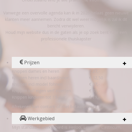
Vanwege een overvolle agenda kan ik in 2026 helaas geen nieuwe
klanten meer aannemen. Zodra dit wel weer mogelijk is zal ik dit
bericht verwijderen.
Houd mijn website dus in de gaten als je op zoek bent naar een
professionele thuiskapster
Prijzen
Knippen dames en heren
€ 27,-
Knippen heren incl baard/snor
€ 32,50
Knippen incl model föhnen
€ 37,-
Knippen incl eigen verf inzetten
€ 35,-
Knippen kinderen tot 15 jaar
€ 19,-
Afrekenen kan contant of met betaalverzoek.
Werkgebied
Mijn standaard werkgebied is Heiloo, Limmen, Castricum,