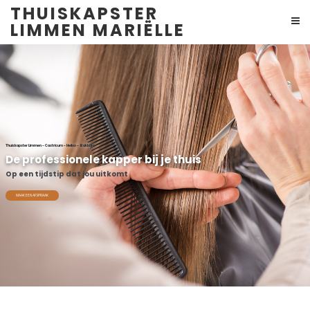
THUISKAPSTER
LIMMEN MARIËLLE
Thuiskapster Limmen - Castricum - Heiloo - Bakkum
De professionele kapper bij je thuis
Op een tijdstip dat jou uitkomt
MAAK EEN AFSPRAAK